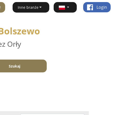
ę
Login
Inne branże
 Bolszewo
ez Orły
Szukaj