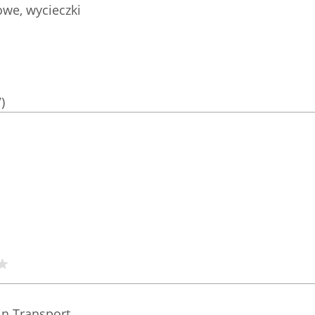
we, wycieczki
)
n Transport