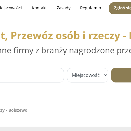
iejscowości
Kontakt
Zasady
Regulamin
Zgłoś si
t, Przewóz osób i rzeczy -
nne firmy z branży nagrodzone prz
czy - Bolszewo