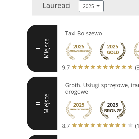
Laureaci
2025
Taxi Bolszewo
Miejsce
I
9.7
(
Groth. Usługi sprzętowe, tr
drogowe
Miejsce
II
8.7
(