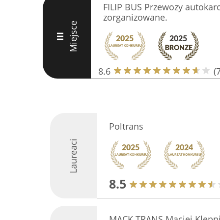
FILIP BUS Przewozy autokaro
zorganizowane.
Miejsce
III
8.6
(7
Poltrans
Laureaci
8.5
MACK TRANS Maciej Kleppi