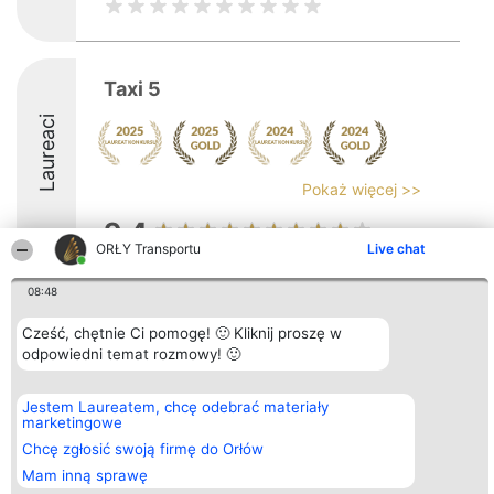
Taxi 5
Laureaci
Pokaż więcej >>
9.4
ORŁY Transportu
Live chat
08:48
Organizator plebiscytu
Plebiscyt
Kontakt
Bright Side Solutions sp. z o.
Laureaci
Kontakt
Cześć, chętnie Ci pomogę! 🙂 Kliknij proszę w
o. sp. k.
Lista
odpowiedni temat rozmowy! 🙂
ul. Ruska 22
wszystkich
Wrocław 50-079
Laureatów
KRS 0000749100 | Regon
Zasady
Jestem Laureatem, chcę odebrać materiały
381313360 | NIP 8943132676
Regulamin
marketingowe
+48 508 492 400
Polityka
Prywatności
Chcę zgłosić swoją firmę do Orłów
Mam inną sprawę