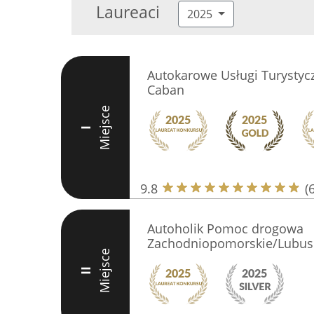
Laureaci
2025
Autokarowe Usługi Turysty
Caban
Miejsce
I
9.8
(
Autoholik Pomoc drogowa
Zachodniopomorskie/Lubus
Miejsce
II