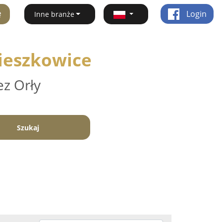
ę
Login
Inne branże
Mieszkowice
ez Orły
Szukaj