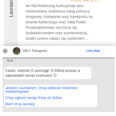
Pokaż więcej >>
Laureaci
An-Hol Kołobrzeg funkcjonuje jako
renomowany dostawca usług pomocy
drogowej, holowania oraz transportu na
terenie Kołobrzegu oraz całej Polski.
Przedsiębiorstwo wyróżnia się
doświadczeniem oraz sumiennością,
dzięki czemu cieszy się zaufaniem ...
10
ORŁY Transportu
Live chat
19:25
Organizator plebiscytu
Plebiscyt
Kontakt
Bright Side Solutions sp. z o.
Cześć, chętnie Ci pomogę! 🙂 Kliknij proszę w
Laureaci
Kontakt
o. sp. k.
Lista
odpowiedni temat rozmowy! 🙂
ul. Ruska 22
wszystkich
Wrocław 50-079
Laureatów
KRS 0000749100 | Regon
Zasady
Jestem Laureatem, chcę odebrać materiały
381313360 | NIP 8943132676
Regulamin
marketingowe
+48 508 492 400
Polityka
Chcę zgłosić swoją firmę do Orłów
Prywatności
Mam inną sprawę