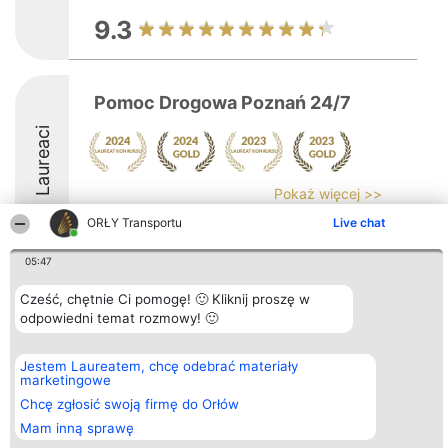
9.3
Pomoc Drogowa Poznań 24/7
Laureaci
Pokaż więcej >>
ORŁY Transportu
Live chat
05:47
Cześć, chętnie Ci pomogę! 🙂 Kliknij proszę w
Organizator plebiscytu
Plebiscyt
Kontakt
odpowiedni temat rozmowy! 🙂
Bright Side Solutions sp. z o.
Laureaci
Kontakt
o. sp. k.
Lista
ul. Ruska 22
wszystkich
Wrocław 50-079
Laureatów
Jestem Laureatem, chcę odebrać materiały
KRS 0000749100 | Regon
Zasady
marketingowe
381313360 | NIP 8943132676
Regulamin
Chcę zgłosić swoją firmę do Orłów
+48 508 492 400
Polityka
Prywatności
Mam inną sprawę