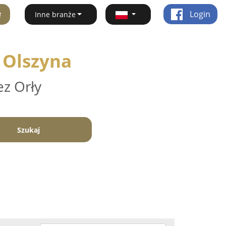
ę
Login
Inne branże
- Olszyna
ez Orły
Szukaj