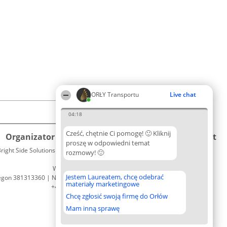
ORŁY Transportu
Live chat
04:18
Cześć, chętnie Ci pomogę! 🙂 Kliknij
Organizator plebiscytu
Plebiscyt
Kontakt
proszę w odpowiedni temat
right Side Solutions sp. z o. o. sp. k.
Laureaci
rozmowy! 🙂
Kontakt
ul. Ruska 22
Lista
Wrocław 50-079
wszystkich
Jestem Laureatem, chcę odebrać
egon 381313360 | NIP 8943132676
Laureatów
materiały marketingowe
+48 508 492 400
Zasady
Chcę zgłosić swoją firmę do Orłów
Regulamin
Polityka
Mam inną sprawę
Prywatności