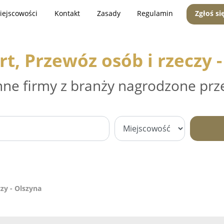
iejscowości
Kontakt
Zasady
Regulamin
Zgłoś si
t, Przewóz osób i rzeczy 
nne firmy z branży nagrodzone prz
zy - Olszyna