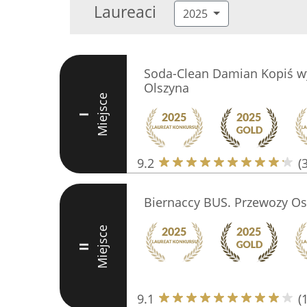
Laureaci
2025
Soda-Clean Damian Kopiś w
Olszyna
Miejsce
I
9.2
(
Biernaccy BUS. Przewozy O
Miejsce
II
9.1
(