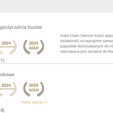
ypożyczalnia busów
Soda-Clean Damian Kopiś wypo
działalność na wynajmie samoc
pojazdów dostosowanych do r
skierowana jest zarówno do klie
31)
sobowe
Pokaż więcej >>
18)