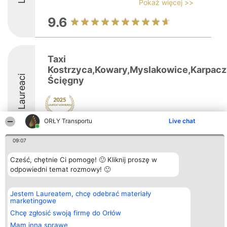
Pokaż więcej >>
9.6
Taxi
Kostrzyca,Kowary,Myslakowice,Karpacz
Laureaci
Ścięgny
ORŁY Transportu
Live chat
8.5
09:07
Cześć, chętnie Ci pomogę! 🙂 Kliknij proszę w
Organizator plebiscytu
Plebiscyt
Kontakt
odpowiedni temat rozmowy! 🙂
Bright Side Solutions sp. z o.
Laureaci
Kontakt
o. sp. k.
Lista
ul. Ruska 22
wszystkich
Jestem Laureatem, chcę odebrać materiały
Wrocław 50-079
Laureatów
marketingowe
KRS 0000749100 | Regon
Zasady
381313360 | NIP 8943132676
Regulamin
Chcę zgłosić swoją firmę do Orłów
+48 508 492 400
Polityka
Mam inną sprawę
Prywatności