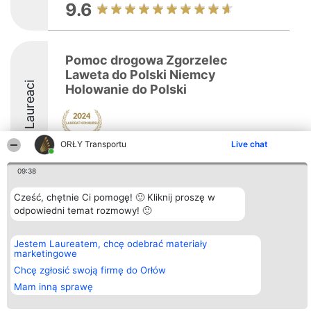
9.6
Pomoc drogowa Zgorzelec
Laweta do Polski Niemcy
Laureaci
Holowanie do Polski
ORŁY Transportu
Live chat
09:38
Cześć, chętnie Ci pomogę! 🙂 Kliknij proszę w
Organizator plebiscytu
Plebiscyt
Kontakt
odpowiedni temat rozmowy! 🙂
Bright Side Solutions sp. z o.
Laureaci
Kontakt
o. sp. k.
Lista
ul. Ruska 22
wszystkich
Jestem Laureatem, chcę odebrać materiały
Wrocław 50-079
Laureatów
marketingowe
KRS 0000749100 | Regon
Zasady
381313360 | NIP 8943132676
Chcę zgłosić swoją firmę do Orłów
Regulamin
+48 508 492 400
Polityka
Mam inną sprawę
Prywatności