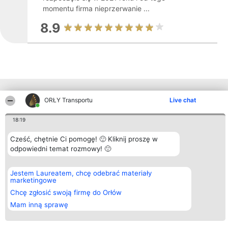
momentu firma nieprzerwanie ...
8.9
Inne firmy z województwa
ORŁY Transportu
Live chat
18:19
Organizator plebiscytu
Plebiscyt
Kontakt
Bright Side Solutions sp. z o.
Cześć, chętnie Ci pomogę! 🙂 Kliknij proszę w
Laureaci
Kontakt
o. sp. k.
Lista
odpowiedni temat rozmowy! 🙂
ul. Ruska 22
wszystkich
Wrocław 50-079
Laureatów
KRS 0000749100 | Regon
Zasady
Jestem Laureatem, chcę odebrać materiały
381313360 | NIP 8943132676
Regulamin
marketingowe
+48 508 492 400
Polityka
Chcę zgłosić swoją firmę do Orłów
Prywatności
Mam inną sprawę