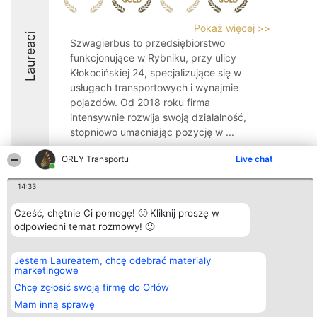
Pokaż więcej >>
Laureaci
Szwagierbus to przedsiębiorstwo
funkcjonujące w Rybniku, przy ulicy
Kłokocińskiej 24, specjalizujące się w
usługach transportowych i wynajmie
pojazdów. Od 2018 roku firma
intensywnie rozwija swoją działalność,
stopniowo umacniając pozycję w ...
10
ORŁY Transportu
Live chat
14:33
Organizator plebiscytu
Plebiscyt
Kontakt
Cześć, chętnie Ci pomogę! 🙂 Kliknij proszę w
Bright Side Solutions sp. z o.
Laureaci
Kontakt
odpowiedni temat rozmowy! 🙂
o. sp. k.
Lista
ul. Ruska 22
wszystkich
Wrocław 50-079
Laureatów
Jestem Laureatem, chcę odebrać materiały
KRS 0000749100 | Regon
Zasady
marketingowe
381313360 | NIP 8943132676
Regulamin
+48 508 492 400
Polityka
Chcę zgłosić swoją firmę do Orłów
Prywatności
Mam inną sprawę