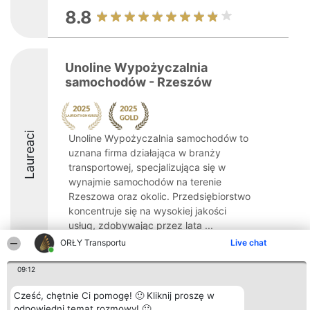
8.8
Unoline Wypożyczalnia
samochodów - Rzeszów
Laureaci
Unoline Wypożyczalnia samochodów to
uznana firma działająca w branży
transportowej, specjalizująca się w
wynajmie samochodów na terenie
Rzeszowa oraz okolic. Przedsiębiorstwo
koncentruje się na wysokiej jakości
usług, zdobywając przez lata ...
ORŁY Transportu
Live chat
9.4
09:12
Cześć, chętnie Ci pomogę! 🙂 Kliknij proszę w
Organizator plebiscytu
Plebiscyt
Kontakt
odpowiedni temat rozmowy! 🙂