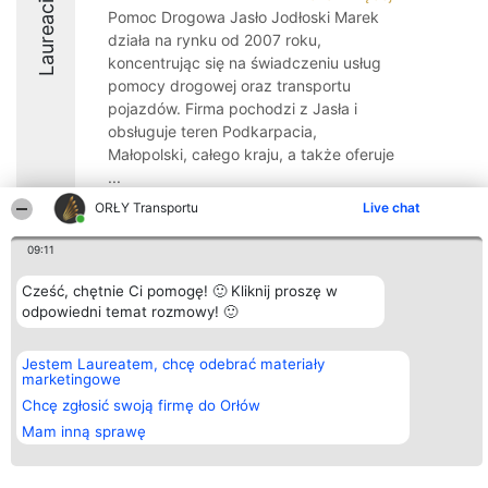
Laureaci
Pomoc Drogowa Jasło Jodłoski Marek
działa na rynku od 2007 roku,
koncentrując się na świadczeniu usług
pomocy drogowej oraz transportu
pojazdów. Firma pochodzi z Jasła i
obsługuje teren Podkarpacia,
Małopolski, całego kraju, a także oferuje
...
ORŁY Transportu
Live chat
8.5
09:11
Cześć, chętnie Ci pomogę! 🙂 Kliknij proszę w
Organizator plebiscytu
Plebiscyt
Kontakt
odpowiedni temat rozmowy! 🙂
Bright Side Solutions sp. z o.
Laureaci
Kontakt
o. sp. k.
Lista
ul. Ruska 22
wszystkich
Wrocław 50-079
Laureatów
Jestem Laureatem, chcę odebrać materiały
KRS 0000749100 | Regon
Zasady
marketingowe
381313360 | NIP 8943132676
Regulamin
Chcę zgłosić swoją firmę do Orłów
+48 508 492 400
Polityka
Prywatności
Mam inną sprawę