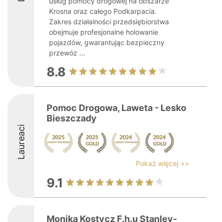
usług pomocy drogowej na obszarze
Krosna oraz całego Podkarpacia.
Zakres działalności przedsiębiorstwa
obejmuje profesjonalne holowanie
pojazdów, gwarantując bezpieczny
przewóz ...
8.8
Pomoc Drogowa, Laweta - Lesko
Bieszczady
Laureaci
Pokaż więcej >>
9.1
Monika Kostycz F.h.u Stanley-