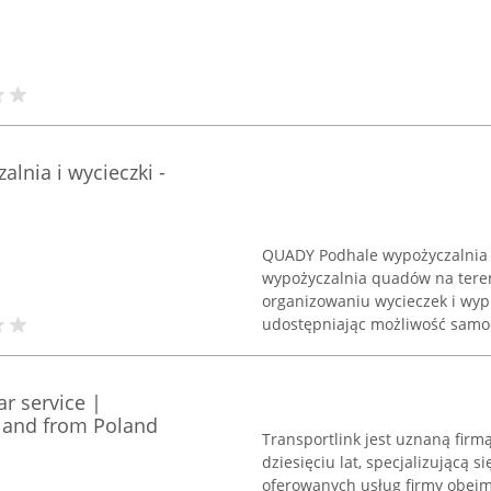
nia i wycieczki -
QUADY Podhale wypożyczalnia i
wypożyczalnia quadów na teren
organizowaniu wycieczek i wy
udostępniając możliwość samo
ar service |
o and from Poland
Transportlink jest uznaną firm
dziesięciu lat, specjalizującą 
oferowanych usług firmy obejmu