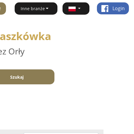
ę
Login
Inne branże
 Paszkówka
ez Orły
Szukaj