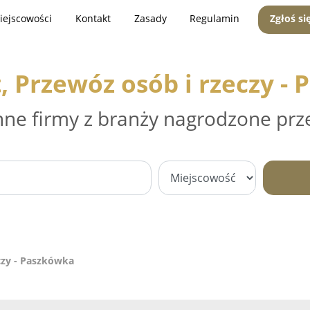
iejscowości
Kontakt
Zasady
Regulamin
Zgłoś si
, Przewóz osób i rzeczy -
nne firmy z branży nagrodzone prz
czy - Paszkówka