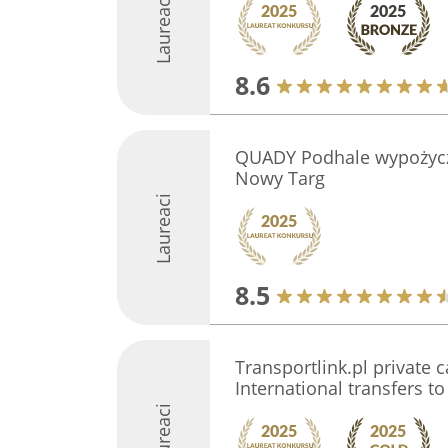
Laureaci
8.6
QUADY Podhale wypożyczal
Nowy Targ
Laureaci
8.5
Transportlink.pl private c
International transfers t
Laureaci