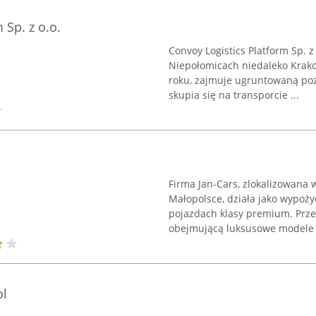
 Sp. z o.o.
Convoy Logistics Platform Sp. z 
Niepołomicach niedaleko Krak
roku, zajmuje ugruntowaną poz
skupia się na transporcie ...
Firma Jan-Cars, zlokalizowana 
Małopolsce, działa jako wypoż
pojazdach klasy premium. Prze
obejmującą luksusowe modele .
l