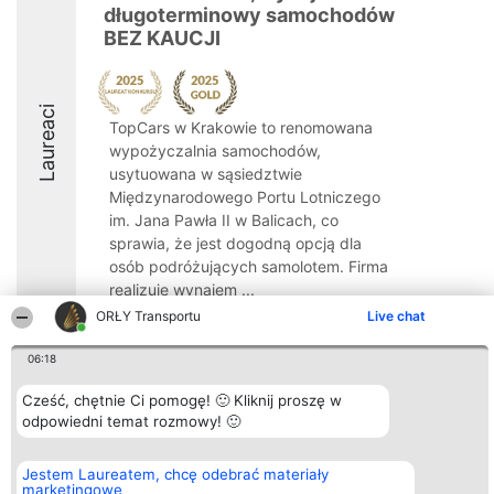
długoterminowy samochodów
BEZ KAUCJI
Laureaci
TopCars w Krakowie to renomowana
wypożyczalnia samochodów,
usytuowana w sąsiedztwie
Międzynarodowego Portu Lotniczego
im. Jana Pawła II w Balicach, co
sprawia, że jest dogodną opcją dla
osób podróżujących samolotem. Firma
realizuje wynajem ...
ORŁY Transportu
Live chat
9.8
06:18
Cześć, chętnie Ci pomogę! 🙂 Kliknij proszę w
Organizator plebiscytu
Plebiscyt
Kontakt
odpowiedni temat rozmowy! 🙂
Bright Side Solutions sp. z o.
Laureaci
Kontakt
o. sp. k.
Lista
ul. Ruska 22
wszystkich
Jestem Laureatem, chcę odebrać materiały
Wrocław 50-079
Laureatów
marketingowe
KRS 0000749100 | Regon
Zasady