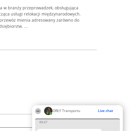
ąca w branży przeprowadzek, obsługująca
cząca usługi relokacji międzynarodowych.
 przewóz mienia adresowany zarówno do
siębiorstw. ...
ORŁY Transportu
Live chat
03:27