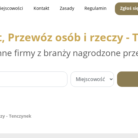
iejscowości
Kontakt
Zasady
Regulamin
Zgłoś si
, Przewóz osób i rzeczy -
nne firmy z branży nagrodzone prz
czy - Tenczynek