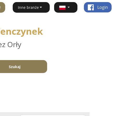
ę
Login
Inne branże
 Tenczynek
ez Orły
Szukaj