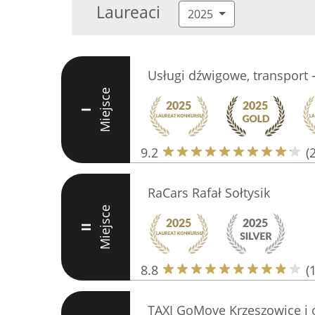
Laureaci
2025
Usługi dźwigowe, transport 
Miejsce
I
9.2
(
RaCars Rafał Sołtysik
Miejsce
II
8.8
(
TAXI GoMove Krzeszowice i 