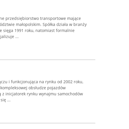
ne przedsiębiorstwo transportowe mające
dztwie małopolskim. Spółka działa w branży
ie sięga 1991 roku, natomiast formalnie
lizuje ...
czu i funkcjonująca na rynku od 2002 roku,
w kompleksowej obsłudze pojazdów
ną z inicjatorek rynku wynajmu samochodów
ię ...