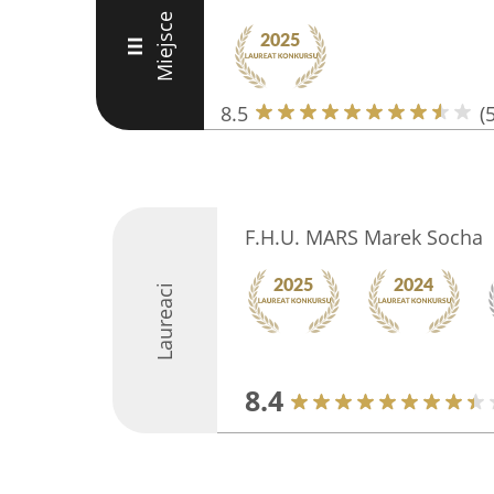
Miejsce
III
8.5
(5
F.H.U. MARS Marek Socha
Laureaci
8.4