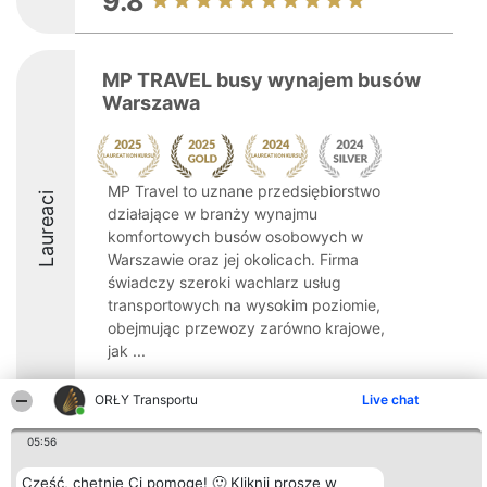
9.8
MP TRAVEL busy wynajem busów
Warszawa
MP Travel to uznane przedsiębiorstwo
Laureaci
działające w branży wynajmu
komfortowych busów osobowych w
Warszawie oraz jej okolicach. Firma
świadczy szeroki wachlarz usług
transportowych na wysokim poziomie,
obejmując przewozy zarówno krajowe,
jak ...
8.9
ORŁY Transportu
Live chat
05:56
Organizator plebiscytu
Plebiscyt
Kontakt
Cześć, chętnie Ci pomogę! 🙂 Kliknij proszę w
Bright Side Solutions sp. z o.
Laureaci
Kontakt