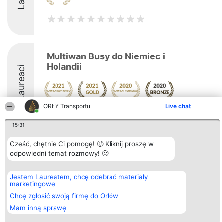
Multiwan Busy do Niemiec i
Holandii
Laureaci
ORŁY Transportu
Live chat
15:31
Cześć, chętnie Ci pomogę! 🙂 Kliknij proszę w
Organizator plebiscytu
Plebiscyt
Kontakt
odpowiedni temat rozmowy! 🙂
Bright Side Solutions sp. z o.
Laureaci
Kontakt
o. sp. k.
Lista
ul. Ruska 22
wszystkich
Jestem Laureatem, chcę odebrać materiały
Wrocław 50-079
Laureatów
marketingowe
KRS 0000749100 | Regon
Zasady
381313360 | NIP 8943132676
Chcę zgłosić swoją firmę do Orłów
Regulamin
+48 508 492 400
Polityka
Mam inną sprawę
Prywatności